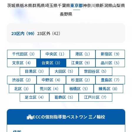
FAQ
よくある質問
茨城県
栃木県
群馬県
埼玉県
千葉県
東京都
神奈川県
新潟県
山梨県
News
お知らせ
長野県
Blog
ブログ
23区内
（99）
23区外
（42）
Company
会社概要
Privacy Policy
プライバシーポリシー
千代田区
（3）
中央区
（1）
港区
（1）
新宿区
（9）
Follow Us
文京区
（4）
台東区
（3）
江東区
（9）
品川区
（5）
目黒区
（3）
大田区
（5）
世田谷区
（5）
渋谷区
（2）
中野区
（4）
杉並区
（2）
豊島区
（7）
北区
（3）
荒川区
（4）
板橋区
（5）
練馬区
（8）
足立区
（4）
葛飾区
（5）
江戸川区
（7）
ECCの個別指導塾ベストワン 三ノ輪校