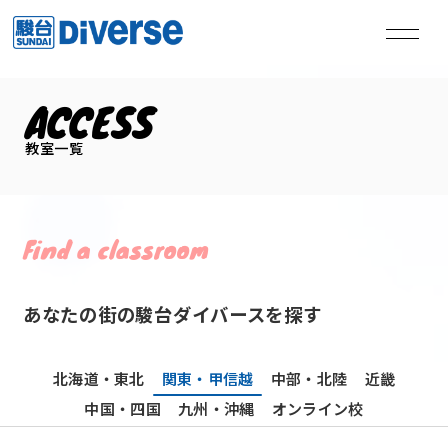
ACCESS
私たちは、
教室一覧
本気の君を失敗させない。
Find a classroom
TOP
トップページ
Method
学習メソッド
あなたの街の駿台ダイバースを探す
Coaching
コーチング
北海道・東北
関東・甲信越
中部・北陸
近畿
Course
講座
中国・四国
九州・沖縄
オンライン校
Access
教室一覧