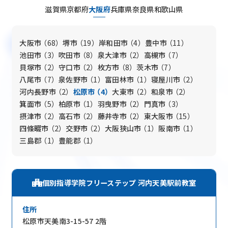
FAQ
よくある質問
滋賀県
京都府
大阪府
兵庫県
奈良県
和歌山県
News
お知らせ
Blog
ブログ
大阪市
（68）
堺市
（19）
岸和田市
（4）
豊中市
（11）
池田市
（3）
吹田市
（8）
泉大津市
（2）
高槻市
（7）
貝塚市
（2）
守口市
（2）
枚方市
（8）
茨木市
（7）
Company
会社概要
八尾市
（7）
泉佐野市
（1）
富田林市
（1）
寝屋川市
（2）
Privacy Policy
プライバシーポリシー
河内長野市
（2）
松原市
（4）
大東市
（2）
和泉市
（2）
箕面市
（5）
柏原市
（1）
羽曳野市
（2）
門真市
（3）
Follow Us
摂津市
（2）
高石市
（2）
藤井寺市
（2）
東大阪市
（15）
四條畷市
（2）
交野市
（2）
大阪狭山市
（1）
阪南市
（1）
三島郡
（1）
豊能郡
（1）
個別指導学院フリーステップ 河内天美駅前教室
住所
松原市天美南3-15-57 2階