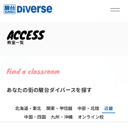
ACCESS
私たちは、
教室一覧
本気の君を失敗させない。
Find a classroom
TOP
トップページ
Method
学習メソッド
あなたの街の駿台ダイバースを探す
Coaching
コーチング
北海道・東北
関東・甲信越
中部・北陸
近畿
Course
講座
中国・四国
九州・沖縄
オンライン校
Access
教室一覧