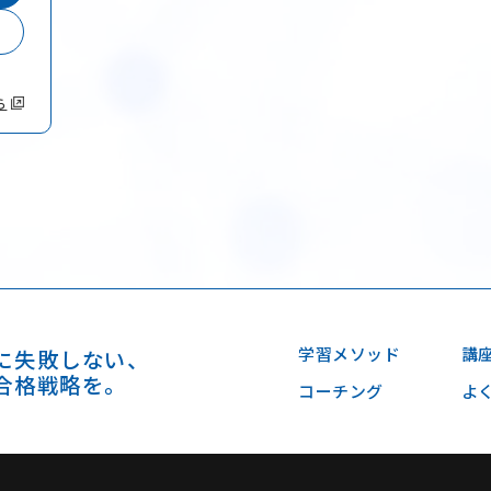
ら
学習メソッド
講
に失敗しない、
合格戦略を。
コーチング
よ