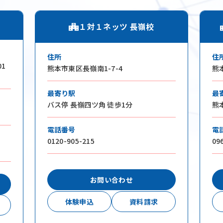
Method
１対１ネッツ 長嶺校
Coachi
住所
住
Course
01
熊本市東区長嶺南1-7-4
熊本
Access
は、
最寄り駅
最
FAQ
敗させない。
バス停 長嶺四ツ角 徒歩1分
熊
News
電話番号
電
0120-905-215
09
Blog
お問い合わせ
体験申込
資料請求
Company