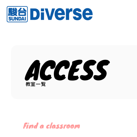
ACCESS
教室一覧
Find a classroom