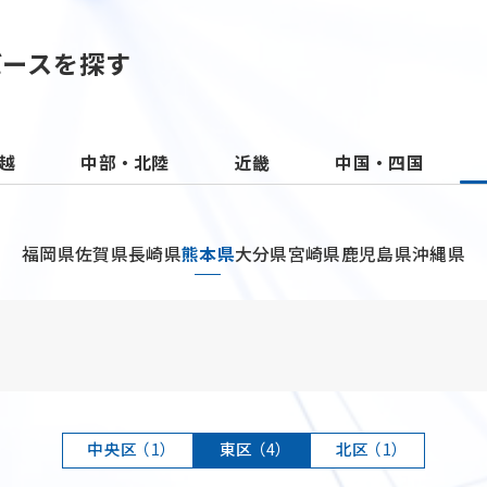
バースを探す
越
中部・北陸
近畿
中国・四国
福岡県
佐賀県
長崎県
熊本県
大分県
宮崎県
鹿児島県
沖縄県
中央区
（1）
東区
（4）
北区
（1）
TOP