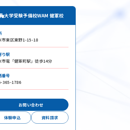
学習メソッド
大学受験予備校WAM 健軍校
ng
コーチング
所
講座
市東区東野1-15-18
教室一覧
寄り駅
よくある質問
本市電「健軍町駅」徒歩14分
お知らせ
話番号
6-365-1786
ブログ
お問い合わせ
体験申込
資料請求
会社概要