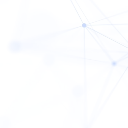
Coachi
Course
Access
は、
FAQ
敗させない。
News
Blog
Company
Privacy P