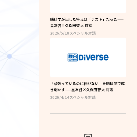
ng
コーチング
脳科学が出した答えは「テスト」だった——
星友啓×久保田智大 対談
講座
2026/5/18
スペシャル対談
教室一覧
よくある質問
お知らせ
ブログ
「頑張っているのに伸びない」を脳科学で解
き明かす——星友啓×久保田智大 対談
2026/4/14
スペシャル対談
会社概要
olicy
プライバシーポリシー