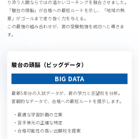
り添う人間ならではの温かいコーチングを融合させました。
「駿台の頭脳」が合格への最短ルートを示し、「地域の熱
意」がゴールまで走り抜く力を与える。
お問い合わせはこちら
この最強の組み合わせが、君の受験勉強を成功へと導きま
す。
お近くの教室を探す
駿台の頭脳（ビッグデータ）
BIG DATA
検索
最新5年分の入試データが、君の学力と志望校を分析。
客観的なデータで、合格への最短ルートを提示します。
オンライン校はこちら
最適な学習計画の立案
苦手単元の正確な特定
合格可能性の高い出願校を提案