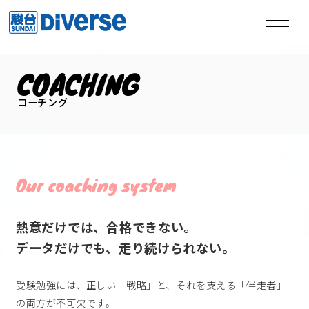
COACHING
私たちは、
コーチング
本気の君を失敗させない。
Our coaching system
TOP
トップページ
Method
学習メソッド
熱意だけでは、合格できない。
Coaching
コーチング
データだけでも、走り続けられない。
Course
講座
受験勉強には、正しい「戦略」と、それを支える「伴走者」
Access
教室一覧
の両方が不可欠です。