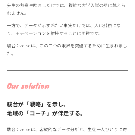
FAQ
よくある質問
先生の熱意や励ましだけでは、複雑な大学入試の壁は越えら
News
お知らせ
れません。
Blog
ブログ
一方で、データが示す冷たい事実だけでは、人は孤独にな
り、
モチベーションを維持することは困難です。
Company
会社概要
駿台Diverseは、この二つの限界を突破するために生まれまし
Privacy Policy
プライバシーポリシー
た。
Follow Us
Our solution
駿台が「戦略」を示し、
地域の「コーチ」が伴走する。
駿台Diverseは、客観的なデータ分析と、生徒一人ひとりに寄