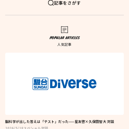
FAQ
よくある質問
記事をさがす
News
お知らせ
Blog
ブログ
POPULAR ARTICLES
Company
会社概要
人気記事
Privacy Policy
プライバシーポリシー
Follow Us
脳科学が出した答えは「テスト」だった——星友啓×久保田智大 対談
2026/5/18
スペシャル対談