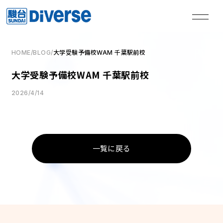
HOME
/
BLOG
/
大学受験予備校WAM 千葉駅前校
私たちは、
大学受験予備校WAM 千葉駅前校
本気の君を失敗させない。
2026/4/14
TOP
トップページ
一覧に戻る
Method
学習メソッド
Coaching
コーチング
Course
講座
Access
教室一覧