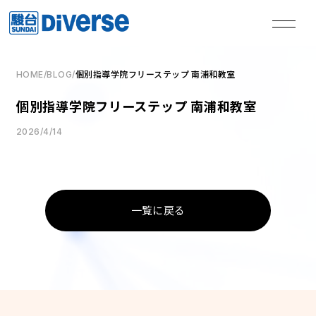
HOME
/
BLOG
/
個別指導学院フリーステップ 南浦和教室
私たちは、
個別指導学院フリーステップ 南浦和教室
本気の君を失敗させない。
2026/4/14
TOP
トップページ
一覧に戻る
Method
学習メソッド
Coaching
コーチング
Course
講座
Access
教室一覧