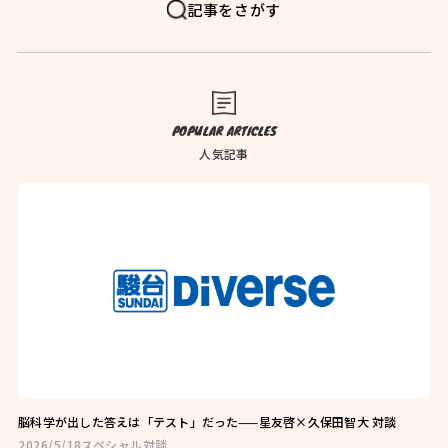
FAQ
よくある質問
記事をさがす
News
お知らせ
Blog
ブログ
POPULAR ARTICLES
Company
会社概要
人気記事
Privacy Policy
プライバシーポリシー
Follow Us
脳科学が出した答えは「テスト」だった——星友啓×久保田智大 対談
2026/5/18
スペシャル対談