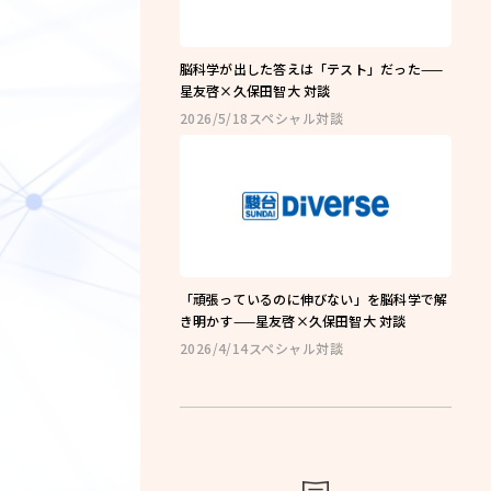
ng
コーチング
脳科学が出した答えは「テスト」だった——
星友啓×久保田智大 対談
講座
2026/5/18
スペシャル対談
教室一覧
よくある質問
お知らせ
ブログ
「頑張っているのに伸びない」を脳科学で解
き明かす——星友啓×久保田智大 対談
2026/4/14
スペシャル対談
会社概要
olicy
プライバシーポリシー