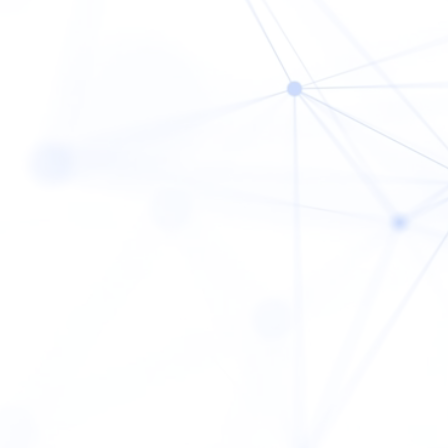
Coachi
Course
Access
は、
FAQ
敗させない。
News
Blog
Company
Privacy P