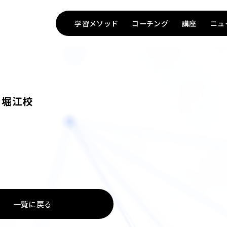
学習メソッド
コーチング
講座
ニュ
 堀江校
TOP
一覧に戻る
Method