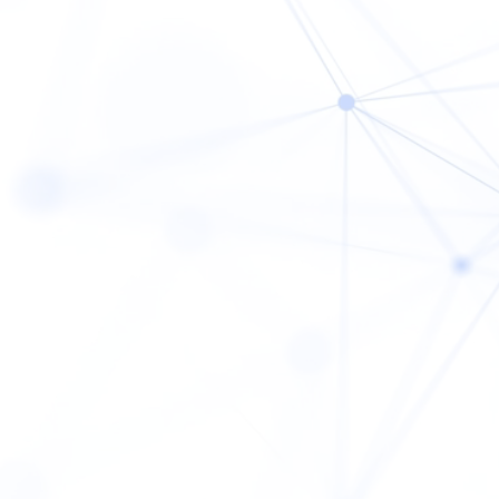
Coachi
Course
Access
は、
FAQ
敗させない。
News
Blog
Company
Privacy P