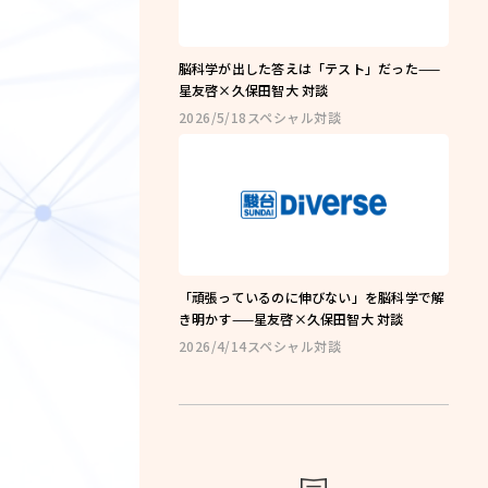
ng
コーチング
脳科学が出した答えは「テスト」だった——
星友啓×久保田智大 対談
講座
2026/5/18
スペシャル対談
教室一覧
よくある質問
お知らせ
ブログ
「頑張っているのに伸びない」を脳科学で解
き明かす——星友啓×久保田智大 対談
2026/4/14
スペシャル対談
会社概要
olicy
プライバシーポリシー