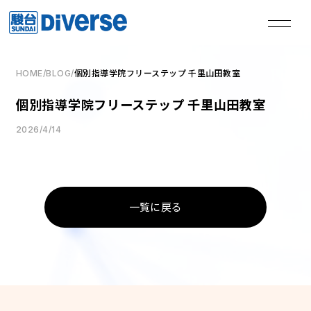
HOME
/
BLOG
/
個別指導学院フリーステップ 千里山田教室
私たちは、
個別指導学院フリーステップ 千里山田教室
本気の君を失敗させない。
2026/4/14
TOP
トップページ
一覧に戻る
Method
学習メソッド
Coaching
コーチング
Course
講座
Access
教室一覧