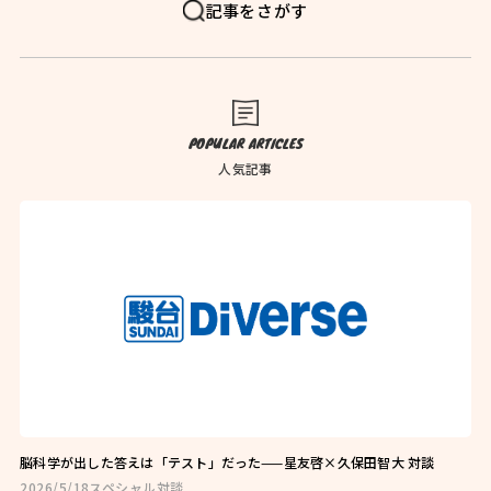
FAQ
よくある質問
記事をさがす
News
お知らせ
Blog
ブログ
POPULAR ARTICLES
Company
会社概要
人気記事
Privacy Policy
プライバシーポリシー
Follow Us
脳科学が出した答えは「テスト」だった——星友啓×久保田智大 対談
2026/5/18
スペシャル対談