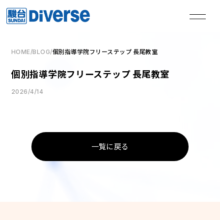
HOME
/
BLOG
/
個別指導学院フリーステップ 長尾教室
私たちは、
個別指導学院フリーステップ 長尾教室
本気の君を失敗させない。
2026/4/14
TOP
トップページ
一覧に戻る
Method
学習メソッド
Coaching
コーチング
Course
講座
Access
教室一覧