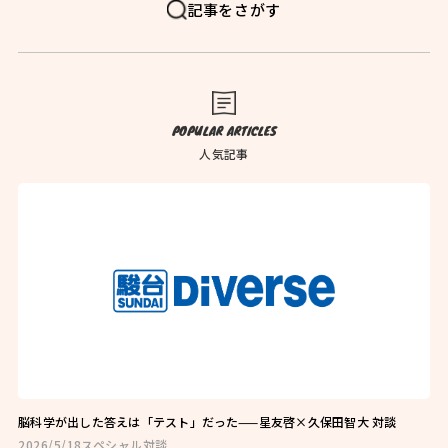
FAQ
よくある質問
記事をさがす
News
お知らせ
Blog
ブログ
POPULAR ARTICLES
Company
会社概要
人気記事
Privacy Policy
プライバシーポリシー
Follow Us
脳科学が出した答えは「テスト」だった——星友啓×久保田智大 対談
2026/5/18
スペシャル対談