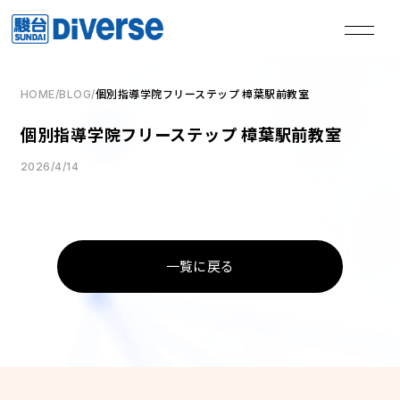
HOME
/
BLOG
/
個別指導学院フリーステップ 樟葉駅前教室
私たちは、
個別指導学院フリーステップ 樟葉駅前教室
本気の君を失敗させない。
2026/4/14
TOP
トップページ
一覧に戻る
Method
学習メソッド
Coaching
コーチング
Course
講座
Access
教室一覧