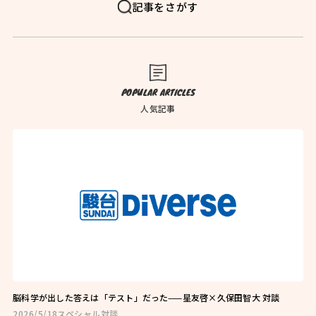
FAQ
よくある質問
記事をさがす
News
お知らせ
Blog
ブログ
POPULAR ARTICLES
Company
会社概要
人気記事
Privacy Policy
プライバシーポリシー
Follow Us
脳科学が出した答えは「テスト」だった——星友啓×久保田智大 対談
2026/5/18
スペシャル対談