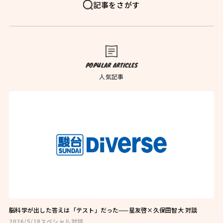
FAQ
よくある質問
記事をさがす
News
お知らせ
Blog
ブログ
POPULAR ARTICLES
Company
会社概要
人気記事
Privacy Policy
プライバシーポリシー
Follow Us
脳科学が出した答えは「テスト」だった——星友啓×久保田智大 対談
2026/5/18
スペシャル対談