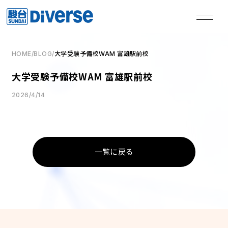
HOME
/
BLOG
/
大学受験予備校WAM 富雄駅前校
私たちは、
大学受験予備校WAM 富雄駅前校
本気の君を失敗させない。
2026/4/14
TOP
トップページ
一覧に戻る
Method
学習メソッド
Coaching
コーチング
Course
講座
Access
教室一覧