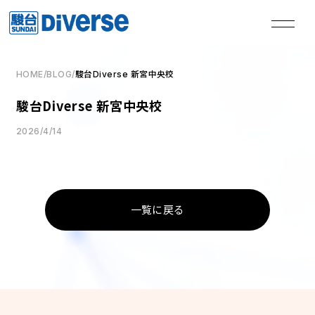
HOME
/
BLOG
/
駿台Diverse 新宮中央校
私たちは、
駿台Diverse 新宮中央校
本気の君を失敗させない。
2026/4/14
TOP
トップページ
一覧に戻る
Method
学習メソッド
Coaching
コーチング
Course
講座
Access
教室一覧