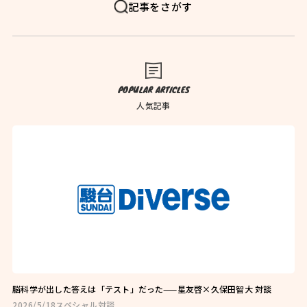
FAQ
よくある質問
記事をさがす
News
お知らせ
Blog
ブログ
POPULAR ARTICLES
Company
会社概要
人気記事
Privacy Policy
プライバシーポリシー
Follow Us
脳科学が出した答えは「テスト」だった——星友啓×久保田智大 対談
2026/5/18
スペシャル対談