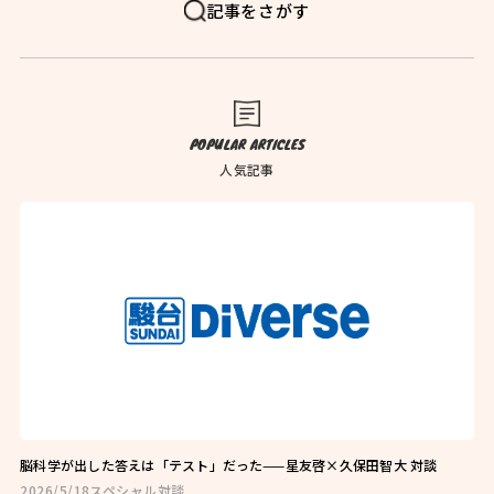
FAQ
よくある質問
記事をさがす
News
お知らせ
Blog
ブログ
POPULAR ARTICLES
Company
会社概要
人気記事
Privacy Policy
プライバシーポリシー
Follow Us
脳科学が出した答えは「テスト」だった——星友啓×久保田智大 対談
2026/5/18
スペシャル対談