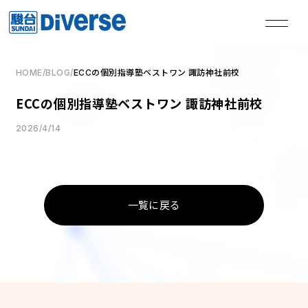
HOME
/
BLOG
/
ECCの個別指導塾ベストワン 諏訪神社前校
私たちは、
ECCの個別指導塾ベストワン 諏訪神社前校
本気の君を失敗させない。
2026/4/14
TOP
トップページ
一覧に戻る
Method
学習メソッド
Coaching
コーチング
Course
講座
Access
教室一覧