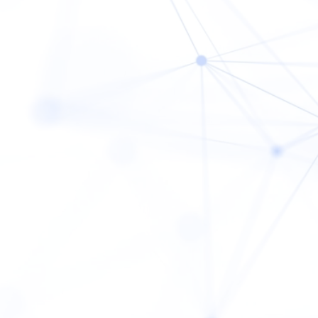
Coachi
Course
Access
は、
FAQ
敗させない。
News
Blog
Company
Privacy P