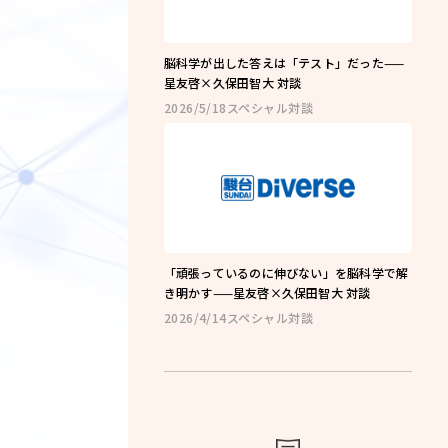
ng
コーチング
脳科学が出した答えは「テスト」だった——
星友啓×久保田智大 対談
講座
2026/5/18
スペシャル対談
教室一覧
よくある質問
お知らせ
ブログ
「頑張っているのに伸びない」を脳科学で解
き明かす——星友啓×久保田智大 対談
2026/4/14
スペシャル対談
会社概要
olicy
プライバシーポリシー