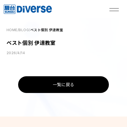
HOME
/
BLOG
/
ベスト個別 伊達教室
私たちは、
ベスト個別 伊達教室
本気の君を失敗させない。
2026/4/14
TOP
トップページ
一覧に戻る
Method
学習メソッド
Coaching
コーチング
Course
講座
Access
教室一覧