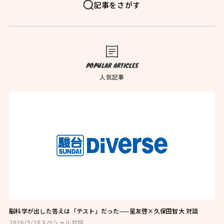
FAQ
よくある質問
記事をさがす
News
お知らせ
Blog
ブログ
POPULAR ARTICLES
Company
会社概要
人気記事
Privacy Policy
プライバシーポリシー
Follow Us
脳科学が出した答えは「テスト」だった——星友啓×久保田智大 対談
2026/5/18
スペシャル対談