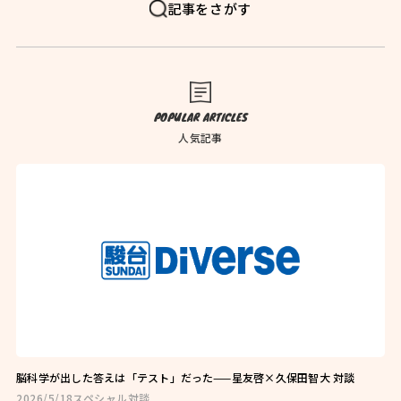
FAQ
よくある質問
記事をさがす
News
お知らせ
Blog
ブログ
POPULAR ARTICLES
Company
会社概要
人気記事
Privacy Policy
プライバシーポリシー
Follow Us
脳科学が出した答えは「テスト」だった——星友啓×久保田智大 対談
2026/5/18
スペシャル対談