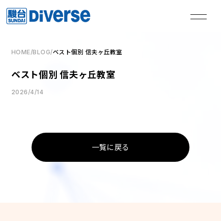
HOME
/
BLOG
/
ベスト個別 信夫ヶ丘教室
私たちは、
ベスト個別 信夫ヶ丘教室
本気の君を失敗させない。
2026/4/14
TOP
トップページ
一覧に戻る
Method
学習メソッド
Coaching
コーチング
Course
講座
Access
教室一覧