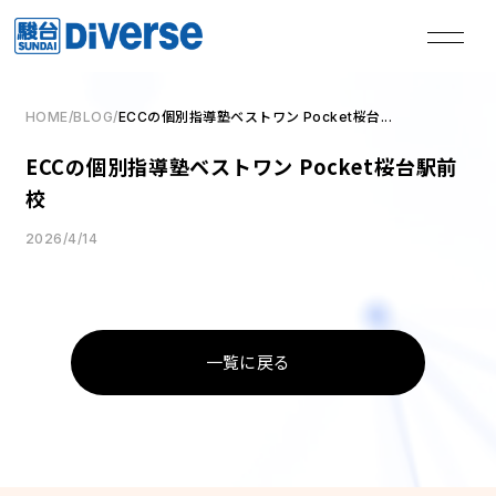
HOME
/
BLOG
/
ECCの個別指導塾ベストワン Pocket桜台...
私たちは、
ECCの個別指導塾ベストワン Pocket桜台駅前
本気の君を失敗させない。
校
2026/4/14
TOP
トップページ
Method
学習メソッド
一覧に戻る
Coaching
コーチング
Course
講座
Access
教室一覧