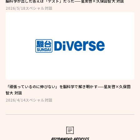
脳科学が出した答えは「テスト」だった——星友啓×久保田智大 対談
2026/5/18
スペシャル対談
お問い合わせはこちら
お近くの教室を探す
「頑張っているのに伸びない」を脳科学で解き明かす——星友啓×久保田
検索
智大 対談
2026/4/14
スペシャル対談
オンライン校はこちら
RECOMMEND ARTICLES