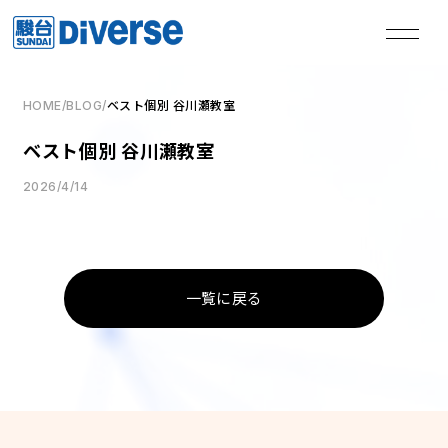
HOME
/
BLOG
/
ベスト個別 谷川瀬教室
私たちは、
ベスト個別 谷川瀬教室
本気の君を失敗させない。
2026/4/14
TOP
トップページ
一覧に戻る
Method
学習メソッド
Coaching
コーチング
Course
講座
Access
教室一覧