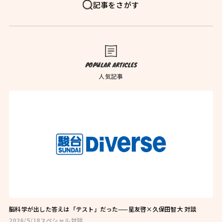
FAQ
よくある質問
記事をさがす
News
お知らせ
Blog
ブログ
POPULAR ARTICLES
Company
会社概要
人気記事
Privacy Policy
プライバシーポリシー
Follow Us
脳科学が出した答えは「テスト」だった——星友啓×久保田智大 対談
2026/5/18
スペシャル対談