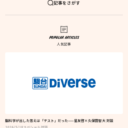
FAQ
よくある質問
記事をさがす
News
お知らせ
Blog
ブログ
POPULAR ARTICLES
Company
会社概要
人気記事
Privacy Policy
プライバシーポリシー
Follow Us
脳科学が出した答えは「テスト」だった——星友啓×久保田智大 対談
2026/5/18
スペシャル対談