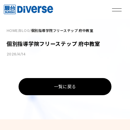
HOME
/
BLOG
/
個別指導学院フリーステップ 府中教室
私たちは、
個別指導学院フリーステップ 府中教室
本気の君を失敗させない。
2026/4/14
TOP
トップページ
一覧に戻る
Method
学習メソッド
Coaching
コーチング
Course
講座
Access
教室一覧