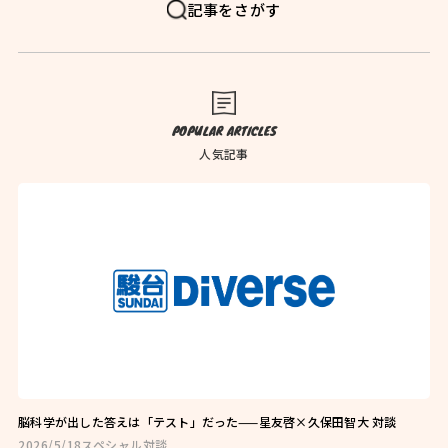
FAQ
よくある質問
記事をさがす
News
お知らせ
Blog
ブログ
POPULAR ARTICLES
Company
会社概要
人気記事
Privacy Policy
プライバシーポリシー
Follow Us
脳科学が出した答えは「テスト」だった——星友啓×久保田智大 対談
2026/5/18
スペシャル対談