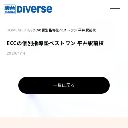
HOME
/
BLOG
/
ECCの個別指導塾ベストワン 平井駅前校
私たちは、
ECCの個別指導塾ベストワン 平井駅前校
本気の君を失敗させない。
2026/4/14
TOP
トップページ
一覧に戻る
Method
学習メソッド
Coaching
コーチング
Course
講座
Access
教室一覧