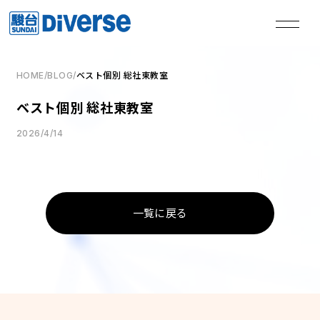
HOME
/
BLOG
/
ベスト個別 総社東教室
私たちは、
ベスト個別 総社東教室
本気の君を失敗させない。
2026/4/14
TOP
トップページ
一覧に戻る
Method
学習メソッド
Coaching
コーチング
Course
講座
Access
教室一覧