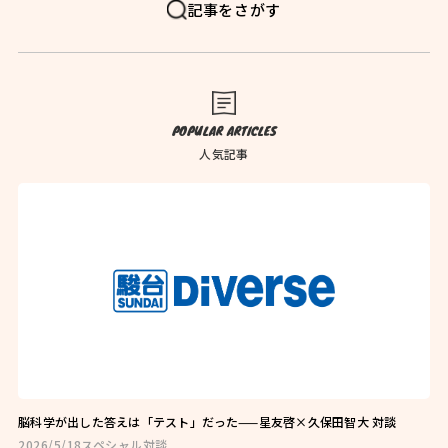
FAQ
よくある質問
記事をさがす
News
お知らせ
Blog
ブログ
POPULAR ARTICLES
Company
会社概要
人気記事
Privacy Policy
プライバシーポリシー
Follow Us
脳科学が出した答えは「テスト」だった——星友啓×久保田智大 対談
2026/5/18
スペシャル対談